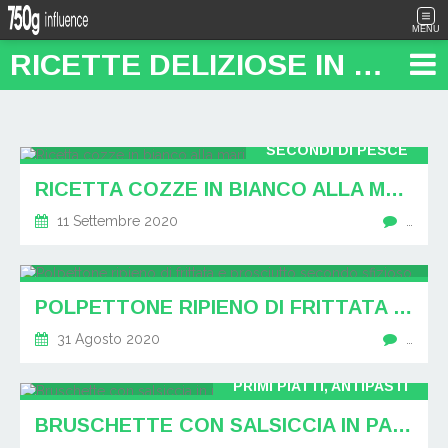
MENU
RICETTE DELIZIOSE IN PENTOLA: "FOOD TRAVEL BLOG"
SECONDI DI PESCE
RICETTA COZZE IN BIANCO ALLA MARINARA
11 Settembre 2020
…
POLPETTONE RIPIENO DI FRITTATA E PROSCIUTTO SECONDO SFIZIOSO
31 Agosto 2020
…
PRIMI PIATTI, ANTIPASTI
BRUSCHETTE CON SALSICCIA IN PADELLA: SEMPLICI ED OTTIME