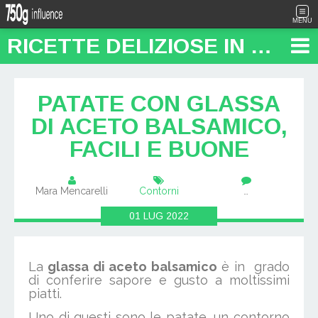
MENU
RICETTE DELIZIOSE IN PENTOLA: "FOOD TRAVEL BLOG"
PATATE CON GLASSA
DI ACETO BALSAMICO,
FACILI E BUONE
Mara Mencarelli
Contorni
…
01
LUG
2022
La
glassa di aceto balsamico
è in grado
di conferire sapore e gusto a moltissimi
piatti.
Uno di questi sono le patate, un contorno