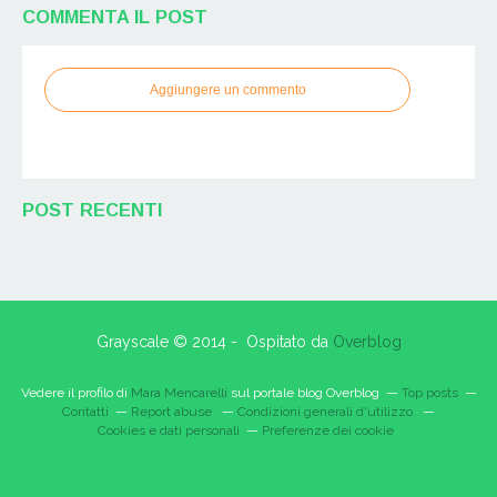
COMMENTA IL POST
Aggiungere un commento
POST RECENTI
Grayscale © 2014 - Ospitato da
Overblog
Vedere il profilo di
Mara Mencarelli
sul portale blog Overblog
Top posts
Contatti
Report abuse
Condizioni generali d'utilizzo.
Cookies e dati personali
Preferenze dei cookie