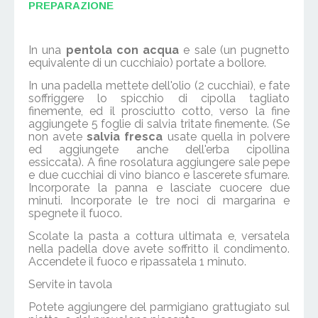
PREPARAZIONE
In una
pentola con acqua
e sale (un pugnetto
equivalente di un cucchiaio) portate a bollore.
In una padella mettete dell'olio (2 cucchiai), e fate
soffriggere lo spicchio di cipolla tagliato
finemente, ed il prosciutto cotto, verso la fine
aggiungete 5 foglie di salvia tritate finemente. (Se
non avete
salvia fresca
usate quella in polvere
ed aggiungete anche dell'erba cipollina
essiccata). A fine rosolatura aggiungere sale pepe
e due cucchiai di vino bianco e lascerete sfumare.
Incorporate la panna e lasciate cuocere due
minuti. Incorporate le tre noci di margarina e
spegnete il fuoco.
Scolate la pasta a cottura ultimata e, versatela
nella padella dove avete soffritto il condimento.
Accendete il fuoco e ripassatela 1 minuto.
Servite in tavola
Potete aggiungere del parmigiano grattugiato sul