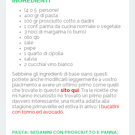
INGREDIENTI
(4 o 5 persone)
400 gr di pasta
100 gr prosciutto cotto a dadini
1 conf. panna da cucina normale o vegetale
3 noci di margarina (o burro)
olio qb
sale
pepe
1 quarto di cipolla
salvia
2 cucchiai vino bianco
Sebbene gli ingredienti di base siano questi
potrete anche modificarli leggermente a vostro
piacimento e avere un ottimo primo come quelli
che trovate in questo
sito qui
. Tra le ricette che
mi hanno incuriosito ho trovato un primo piatto
davvero interessante, una ricetta adatta alla
stagione primaverile ed estiva in arrivo:
I bucatini
con tonno ed avocado
.
PASTA: SEDANINI CON PROSCIUTTO E PANNA: