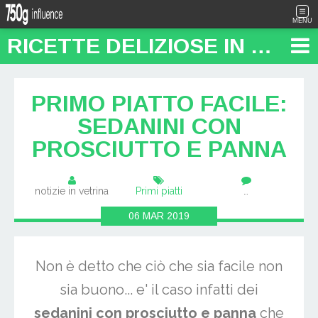
MENU
RICETTE DELIZIOSE IN PENTOLA: "FOOD TRAVEL BLOG"
PRIMO PIATTO FACILE:
SEDANINI CON
PROSCIUTTO E PANNA
notizie in vetrina
Primi piatti
…
06
MAR
2019
Non è detto che ciò che sia facile non
sia buono... e' il caso infatti dei
sedanini con prosciutto e panna
che