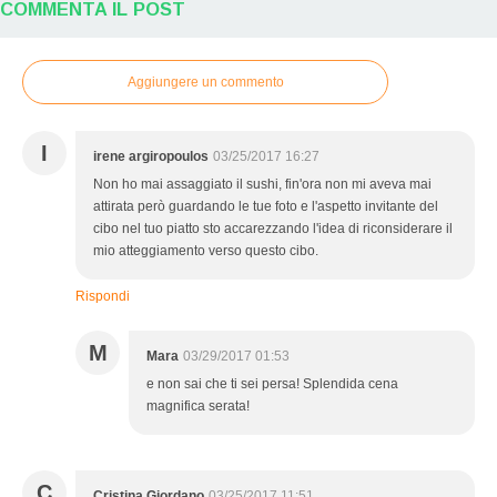
COMMENTA IL POST
Aggiungere un commento
I
irene argiropoulos
03/25/2017 16:27
Non ho mai assaggiato il sushi, fin'ora non mi aveva mai
attirata però guardando le tue foto e l'aspetto invitante del
cibo nel tuo piatto sto accarezzando l'idea di riconsiderare il
mio atteggiamento verso questo cibo.
Rispondi
M
Mara
03/29/2017 01:53
e non sai che ti sei persa! Splendida cena
magnifica serata!
C
Cristina Giordano
03/25/2017 11:51