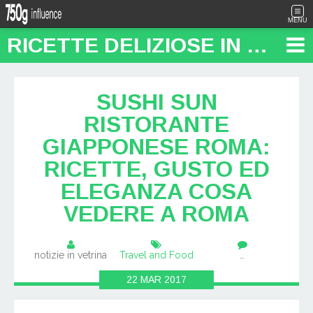
MENU
RICETTE DELIZIOSE IN PENTOLA: "FOOD TRAVEL BLOG"
SUSHI SUN
RISTORANTE
GIAPPONESE ROMA:
RICETTE, GUSTO ED
ELEGANZA COSA
VEDERE A ROMA
notizie in vetrina
Travel and Food
…
22
MAR
2017