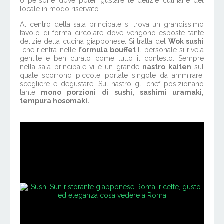
6 persone dove poter gustare le delizie culinarie del
locale in modo riservato.
Al centro della sala principale si trova un grandissimo
tavolo di forma circolare dove vengono esposte tante
delizie della cucina giapponese. Si tratta del
Wok sushi
che rientra nelle
formula bouffet
Il personale si rivela
gentile e ben curato come tutto il contesto. Sempre
nella sala principale vi è un grande
nastro kaiten
sul
quale scorrono piccole portate singole da ammirare,
scegliere e degustare. Sul nastro gli chef posizionano
tante
mono porzioni di sushi, sashimi uramaki,
tempura hosomaki.