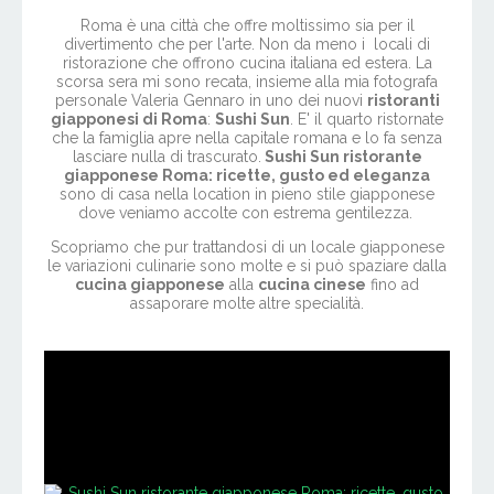
Roma è una città che offre moltissimo sia per il
divertimento che per l'arte. Non da meno i locali di
ristorazione che offrono cucina italiana ed estera. La
scorsa sera mi sono recata, insieme alla mia fotografa
personale Valeria Gennaro in uno dei nuovi
ristoranti
giapponesi di Roma
:
Sushi Sun
. E' il quarto ristornate
che la famiglia apre nella capitale romana e lo fa senza
lasciare nulla di trascurato.
Sushi Sun ristorante
giapponese Roma: ricette, gusto ed eleganza
sono di casa nella location in pieno stile giapponese
dove veniamo accolte con estrema gentilezza.
Scopriamo che pur trattandosi di un locale giapponese
le variazioni culinarie sono molte e si può spaziare dalla
cucina giapponese
alla
cucina cinese
fino ad
assaporare molte altre specialità.