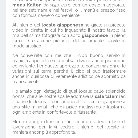
menu Kaiten
da 9.90 euro con un costo maggiorato
nei fine settimana e nei festivi o il menù a prezzo fisso
con formula davvero conveniente.
All'interno del
locale giapponese
ho girato un piccolo
video in diretta in cui ho inquadrato il nostro tavolo, la
mia bellissima fotografa con abito
giapponese
in pieno
tema :-) e alcune pietanze deliziosamente servite in
modo artistico.
Ne converrete con me che il cibo buono, servito in
maniera appetibile e decorativa, diviene ancor più buono
ed invitante. Per questo apprezzo le contaminazioni e le
variazioni sul tema perché il cibo si può trasformare
anche in qualcosa di veramente artistico se adornato da
mani sapienti.
Ho amato ogni dettaglio di quel locale: dallo splendido
bonsai che alle nostre spalle adornava la
sala tatami
ad
i pannelli decorati con acquerelli e scritte giapponesi,
uno stile minimal che mi piace moltissimo e trasforma
ogni ambiente in confortevole e rilassante.
Mi ripropongo di inserire un secondo video in fase di
lavorazione per farvi vedere l'interno del locale in
maniera ancor più approfondita.