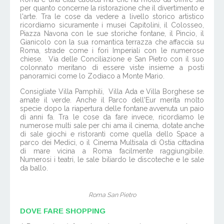
per quanto concerne la ristorazione che il divertimento e
l'arte. Tra le cose da vedere a livello storico artistico
ricordiamo sicuramente i musei Capitolini, il Colosseo,
Piazza Navona con le sue storiche fontane, il Pincio, il
Gianicolo con la sua romantica terrazza che affaccia su
Roma, strade come i fori Imperiali con le numerose
chiese. Via delle Conciliazione e San Pietro con il suo
colonnato meritano di essere viste insieme a posti
panoramici come lo Zodiaco a Monte Mario.
Consigliate Villa Pamphili, Villa Ada e Villa Borghese se
amate il verde. Anche il Parco dell'Eur merita molto
specie dopo la riapertura delle fontane avvenuta un paio
di anni fa. Tra le cose da fare invece, ricordiamo le
numerose multi sale per chi ama il cinema, dotate anche
di sale giochi e ristoranti come quella dello Space a
parco dei Medici, o il Cinema Multisala di Ostia cittadina
di mare vicina a Roma facilmente raggiungibile.
Numerosi i teatri, le sale biliardo le discoteche e le sale
da ballo.
Roma San Pietro
DOVE FARE SHOPPING