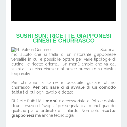
SUSHI SUN: RICETTE GIAPPONESI
CINESI E CHURRASCO
Scopria
mo subito che si tratta di un ristorante giapponese
versatile in cui è possibile optare per varie tipologie di
cucine e ricette orientali. Un menù ampio che va dal
sushi alla cucina cinese e al pesce preparato su piastra
teppanaky.
Per chi ama la carne è possibile gustare ottimo
churrasco.
Per ordinare ci si avvale di un comodo
tablet
di cui ogni tavolo è dotato.
Di facile fruibilità il
menù
è accessoriato di foto e dotato
di un servizio di "sveglia" per segnalare allo chef quando
qualche piatto ordinato è n ritardo. Non solo
ricette
giapponesi
ma anche tecnologia.