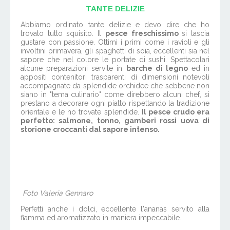
TANTE DELIZIE
Abbiamo ordinato tante delizie e devo dire che ho
trovato tutto squisito. Il
pesce freschissimo
si lascia
gustare con passione. Ottimi i primi come i ravioli e gli
involtini primavera, gli spaghetti di soia, eccellenti sia nel
sapore che nel colore le portate di sushi. Spettacolari
alcune preparazioni servite in
barche di legno
ed in
appositi contenitori trasparenti di dimensioni notevoli
accompagnate da splendide orchidee che sebbene non
siano in "tema culinario" come direbbero alcuni chef, si
prestano a decorare ogni piatto rispettando la tradizione
orientale e le ho trovate splendide.
Il pesce crudo era
perfetto: salmone, tonno, gamberi rossi uova di
storione croccanti dal sapore intenso.
Foto Valeria Gennaro
Perfetti anche i dolci, eccellente l'ananas servito alla
fiamma ed aromatizzato in maniera impeccabile.