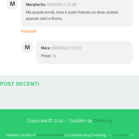
M
Margherita
03/24/2017 22:36
Ma quante bontà. Amo il sushi! Adesso so dove andare
quando sarò a Roma.
Rispondi
M
Mara
03/29/2017 01:53
Prego :-)
POST RECENTI
Grayscale © 2014 - Ospitato da
Overblog
Vedere il profilo di
Mara Mencarelli
sul portale blog Overblog
Top posts