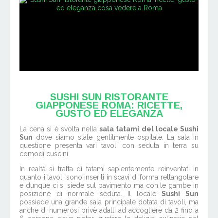
SUSHI SUN RISTORANTE
GIAPPONESE ROMA: RICETTE,
GUSTO ED ELEGANZA
La cena si è svolta nella
sala tatami del locale Sushi
Sun
dove siamo state gentilmente ospitate. La sala in
questione presenta vari tavoli con seduta in terra su
comodi cuscini.
In realtà si tratta di tatami sapientemente reinventati in
quanto i tavoli sono inseriti in scavi di forma rettangolare
e dunque ci si siede sul pavimento ma con le gambe in
posizione di normale seduta. Il locale
Sushi Sun
possiede una grande sala principale dotata di tavoli, ma
anche di numerosi privè adatti ad accogliere da 2 fino a