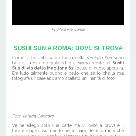
Ph Mara Mencarelli
SUSHI SUN A ROMA: DOVE SI TROVA
Come vi ho anticipato i locali della
famiglia Sun
sono
ben 4. La mia fotografa ed io ci siamo recate al
Sushi
Sun di via della Magliana 82
locale di nuova apertura.
Era tutto talmente buono e bello che sia io che la mia
fotografa ufficiale abbiamo scattato un' infinità di foto.
Foto Valeria Gennaro
Ve ne allego solo una parte ma vi invito a provare il
locale magari usufruendo per iniziare, delle formule che
consentono di spendere davvero molto poco come il