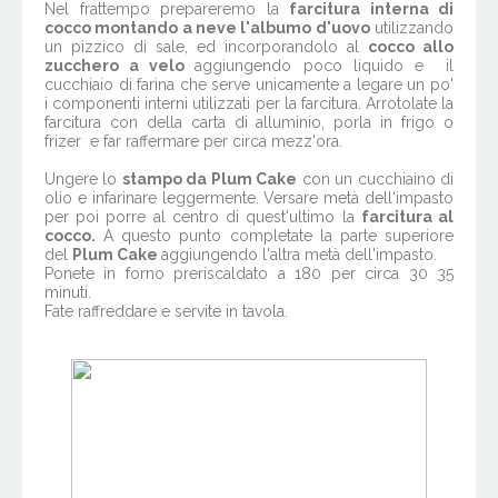
Nel frattempo prepareremo la
farcitura interna di
cocco montando a neve l'albumo d'uovo
utilizzando
un pizzico di sale, ed incorporandolo al
cocco allo
zucchero a velo
aggiungendo poco liquido e il
cucchiaio di farina che serve unicamente a legare un po'
i componenti interni utilizzati per la farcitura. Arrotolate la
farcitura con della carta di alluminio, porla in frigo o
frizer e far raffermare per circa mezz'ora.
Ungere lo
stampo da Plum Cake
con un cucchiaino di
olio e infarinare leggermente. Versare metà dell'impasto
per poi porre al centro di quest'ultimo la
farcitura al
cocco.
A questo punto completate la parte superiore
del
Plum Cake
aggiungendo l'altra metà dell'impasto.
Ponete in forno preriscaldato a 180 per circa 30 35
minuti.
Fate raffreddare e servite in tavola.