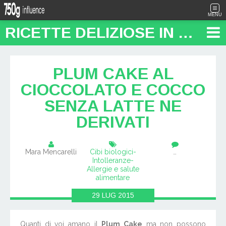
MENU
RICETTE DELIZIOSE IN PENTOLA: "FOOD TRAVEL BLOG"
PLUM CAKE AL
CIOCCOLATO E COCCO
SENZA LATTE NE
DERIVATI
Mara Mencarelli
Cibi biologici-
…
Intolleranze-
Allergie e salute
alimentare
29
LUG
2015
Quanti di voi amano il
Plum Cake
ma non possono