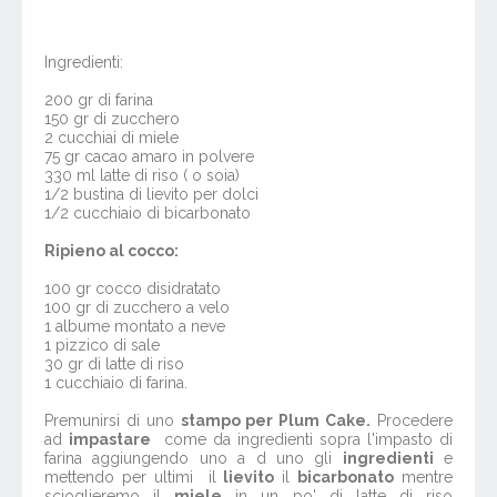
Ingredienti:
200 gr di farina
150 gr di zucchero
2 cucchiai di miele
75 gr cacao amaro in polvere
330 ml latte di riso ( o soia)
1/2 bustina di lievito per dolci
1/2 cucchiaio di bicarbonato
Ripieno al cocco:
100 gr cocco disidratato
100 gr di zucchero a velo
1 albume montato a neve
1 pizzico di sale
30 gr di latte di riso
1 cucchiaio di farina.
Premunirsi di uno
stampo per Plum Cake.
Procedere
ad
impastare
come da ingredienti sopra l'impasto di
farina aggiungendo uno a d uno gli
ingredienti
e
mettendo per ultimi il
lievito
il
bicarbonato
mentre
scioglieremo il
miele
in un po' di latte di riso