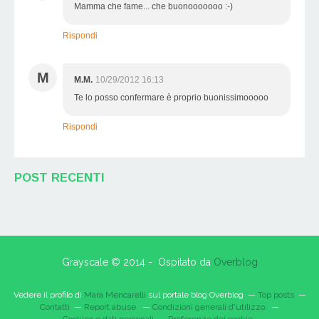
Mamma che fame... che buonooooooo :-)
Rispondi
M
M.M.
10/29/2012 16:13
Te lo posso confermare è proprio buonissimooooo
Rispondi
POST RECENTI
Grayscale © 2014 - Ospitato da
Overblog
Vedere il profilo di
Mara Mencarelli
sul portale blog Overblog
Top posts
Contatti
Report abuse
Condizioni generali d'utilizzo.