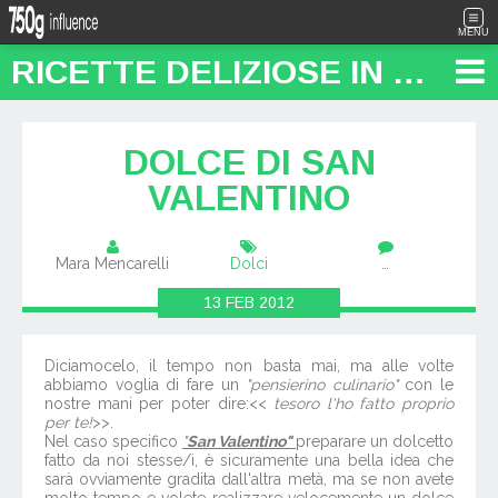
MENU
RICETTE DELIZIOSE IN PENTOLA: "FOOD TRAVEL BLOG"
DOLCE DI SAN
VALENTINO
Mara Mencarelli
Dolci
…
13
FEB
2012
Diciamocelo, il tempo non basta mai, ma alle volte
abbiamo voglia di fare un
"pensierino culinario"
con le
nostre mani per poter dire:<<
tesoro l'ho fatto proprio
per te!
>>.
Nel caso specifico
"
San Valentino"
preparare un dolcetto
fatto da noi stesse/i, è sicuramente una bella idea che
sarà ovviamente gradita dall'altra metà, ma se non avete