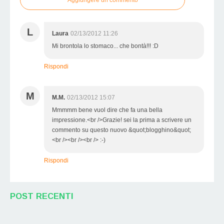
L
Laura
02/13/2012 11:26
Mi brontola lo stomaco... che bontà!!! :D
Rispondi
M
M.M.
02/13/2012 15:07
Mmmmm bene vuol dire che fa una bella
impressione.<br />Grazie! sei la prima a scrivere un
commento su questo nuovo &quot;blogghino&quot;
<br /><br /><br /> :-)
Rispondi
POST RECENTI