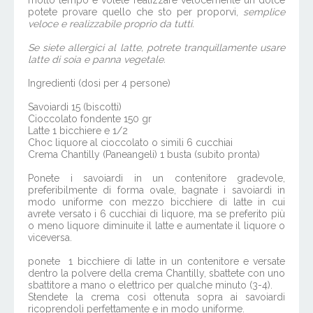
molto tempo e volete realizzare velocemente un dolce
potete provare quello che sto per proporvi,
semplice
veloce e realizzabile proprio da tutti.
Se siete allergici al latte, potrete tranquillamente usare
latte di soia e panna vegetale.
Ingredienti (dosi per 4 persone)
Savoiardi 15 (biscotti)
Cioccolato fondente 150 gr
Latte 1 bicchiere e 1/2
Choc liquore al cioccolato o simili 6 cucchiai
Crema Chantilly (Paneangeli) 1 busta (subito pronta)
Ponete i savoiardi in un contenitore gradevole,
preferibilmente di forma ovale, bagnate i savoiardi in
modo uniforme con mezzo bicchiere di latte in cui
avrete versato i 6 cucchiai di liquore, ma se preferito più
o meno liquore diminuite il latte e aumentate il liquore o
viceversa.
ponete 1 bicchiere di latte in un contenitore e versate
dentro la polvere della crema Chantilly, sbattete con uno
sbattitore a mano o elettrico per qualche minuto (3-4).
Stendete la crema così ottenuta sopra ai savoiardi
ricoprendoli perfettamente e in modo uniforme.