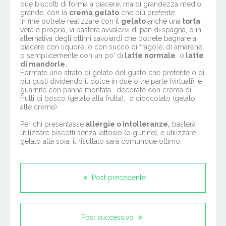
due biscotti di forma a piacere, ma di grandezza medio
grande, con la
crema gelato
che più preferite.
In fine potrete realizzare con il
gelato
anche una
torta
vera e propria, vi basterà avvalervi di pan di spagna, o in
alternativa degli ottimi savoiardi che potrete bagnare a
piacere con liquore, o con succo di fragole, di amarene,
o semplicemente con un po' di
latte normale
o
latte
di mandorle.
Formate uno strato di gelato del gusto che preferite o di
più gusti dividendo il dolce in due o tre parte (virtuali), e
guarnite con panna montata. decorate con crema di
frutti di bosco (gelato alla frutta), o cioccolato (gelato
alle creme).
Per chi presentasse
allergie o intolleranze,
basterà
utilizzare biscotti senza lattosio (o glutine), e utilizzare
gelato alla soia, il risultato sarà comunque ottimo.
Post precedente
Post successivo