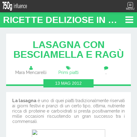
MENU
RICETTE DELIZIOSE IN PENTOLA: "FOOD TRAVEL BLOG"
LASAGNA CON
BESCIAMELLA E RAGÙ
Mara Mencarelli
Primi piatti
…
13
MAG
2012
La lasagna
è uno di quei piatti tradizionalmente riservati
ai giorni festivi e pranzi di un certo tipo, ottima, nutriente
ricca di proteine e carboidrati si presta positivamente in
mille occasioni riscuotendo un gran successo tra i
commensali.