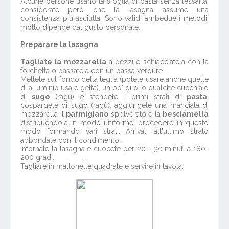
Alcune persone usano la sfoglia di pasta senza lessarla,
considerate però che la lasagna assume una
consistenza più asciutta. Sono validi ambedue i metodi,
molto dipende dal gusto personale.
Preparare la lasagna
Tagliate la mozzarella
a pezzi e schiacciatela con la
forchetta o passatela con un passa verdure.
Mettete sul fondo della teglia (potete usare anche quelle
di alluminio usa e getta), un po' di olio qualche cucchiaio
di
sugo
(ragù) e stendete i primi strati di
pasta
,
cospargete di sugo (ragù), aggiungete una manciata di
mozzarella il
parmigiano
spolverato e la
besciamella
distribuendola in modo uniforme; procedere in questo
modo formando vari strati. Arrivati all'ultimo strato
abbondate con il condimento.
Infornate la lasagna e cuocete per 20 - 30 minuti a 180-
200 gradi.
Tagliare in mattonelle quadrate e servire in tavola.