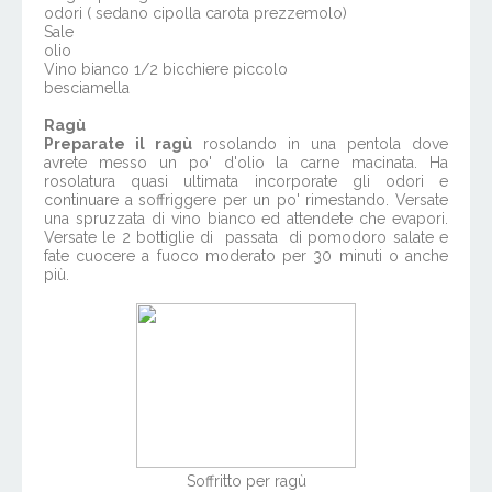
odori ( sedano cipolla carota prezzemolo)
Sale
olio
Vino bianco 1/2 bicchiere piccolo
besciamella
Ragù
Preparate il ragù
rosolando in una pentola dove
avrete messo un po' d'olio la carne macinata. Ha
rosolatura quasi ultimata incorporate gli odori e
continuare a soffriggere per un po' rimestando. Versate
una spruzzata di vino bianco ed attendete che evapori.
Versate le 2 bottiglie di passata di pomodoro salate e
fate cuocere a fuoco moderato per 30 minuti o anche
più.
Soffritto per ragù