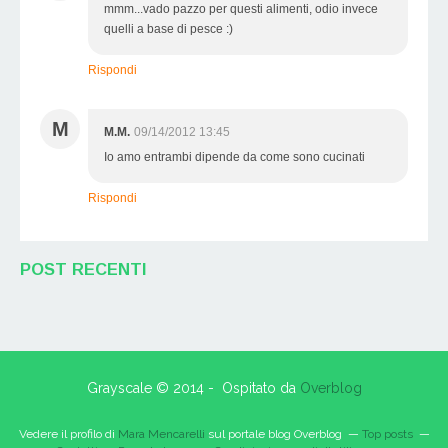
mmm...vado pazzo per questi alimenti, odio invece
quelli a base di pesce :)
Rispondi
M
M.M.
09/14/2012 13:45
Io amo entrambi dipende da come sono cucinati
Rispondi
POST RECENTI
Grayscale © 2014 - Ospitato da
Overblog
Vedere il profilo di
Mara Mencarelli
sul portale blog Overblog
Top posts