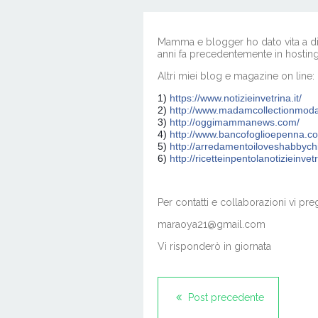
(16)
Mamma e blogger ho dato vita a div
anni fa precedentemente in hosting 
Altri miei blog e magazine on line:
1)
https://www.notizieinvetrina.it/
2)
http://www.madamcollectionmod
3)
http://oggimammanews.com/
4)
http://www.bancofoglioepenna.c
5)
http://arredamentoiloveshabbychic
6)
http://ricetteinpentolanotizieinve
Per contatti e collaborazioni vi pre
maraoya21@gmail.com
Vi risponderò in giornata
Post precedente