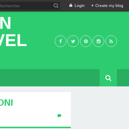
Login
+
Create my blog
IN
VEL
ONI
…