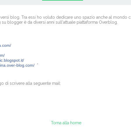
ersi blog. Tra essi ho voluto dedicare uno spazio anche al mondo cul
su blogger è da diversi anni sull'attuale piattaforma Overblog.
a.com/
om/
.blogspot.it/
trina.over-blog.com/
*
go di scrivere alla seguente mail:
Torna alla home