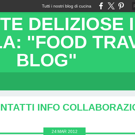
Tutti i nostri blog di cucina
TE DELIZIOSE 
A: "FOOD TRA
BLOG"
NTATTI INFO COLLABORAZI
24
MAR
2012