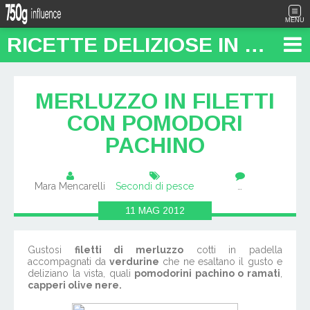
MENU
RICETTE DELIZIOSE IN PENTOLA: "FOOD TRAVEL BLOG"
MERLUZZO IN FILETTI
CON POMODORI
PACHINO
Mara Mencarelli
Secondi di pesce
…
11
MAG
2012
Gustosi
filetti di merluzzo
cotti in padella
accompagnati da
verdurine
che ne esaltano il gusto e
deliziano la vista, quali
pomodorini pachino o ramati
,
capperi olive nere.