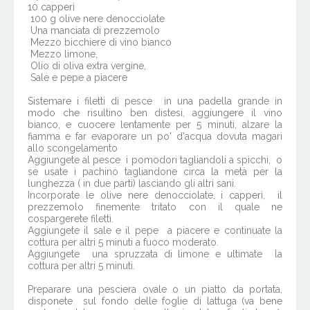
10 capperi
100 g olive nere denocciolate
Una manciata di prezzemolo
Mezzo bicchiere di vino bianco
Mezzo limone,
Olio di oliva extra vergine,
Sale e pepe a piacere
Sistemare i filetti di pesce in una padella grande in
modo che risultino ben distesi, aggiungere il vino
bianco, e cuocere lentamente per 5 minuti, alzare la
fiamma e far evaporare un po' d'acqua dovuta magari
allo scongelamento
Aggiungete al pesce i pomodori tagliandoli a spicchi, o
se usate i pachino tagliandone circa la metà per la
lunghezza ( in due parti) lasciando gli altri sani.
Incorporate le olive nere denocciolate, i capperi, il
prezzemolo finemente tritato con il quale ne
cospargerete filetti.
Aggiungete il sale e il pepe a piacere e continuate la
cottura per altri 5 minuti a fuoco moderato.
Aggiungete una spruzzata di limone e ultimate la
cottura per altri 5 minuti.
Preparare una pesciera ovale o un piatto da portata,
disponete sul fondo delle foglie di lattuga (va bene