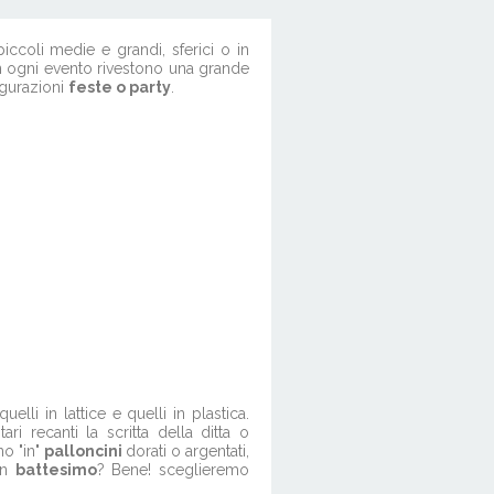
iccoli medie e grandi, sferici o in
 In ogni evento rivestono una grande
ugurazioni
feste o party
.
li in lattice e quelli in plastica.
i recanti la scritta della ditta o
no "in"
palloncini
dorati o argentati,
un
battesimo
? Bene! sceglieremo