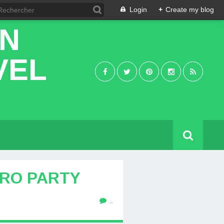
Login
+
Create my blog
IN
VEL
TRO PARTY
…