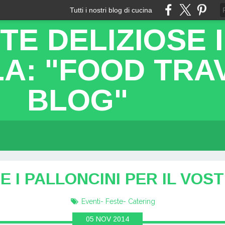
Tutti i nostri blog di cucina
TE DELIZIOSE 
A: "FOOD TRA
BLOG"
E I PALLONCINI PER IL VOS
Eventi- Feste- Catering
05
NOV
2014