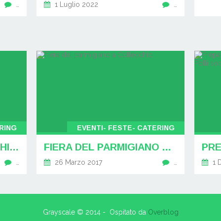
…
1 Luglio 2022
…
RING
EVENTI- FESTE- CATERING
EVENTI, GADGET, GIOCHI DI MONDO CONVENIENZA LA CACCIA AL TESORO
FIERA DEL PARMIGIANO A COLLECCHIO
…
26 Marzo 2017
…
1 
Grayscale © 2014 - Ospitato da
Overblog