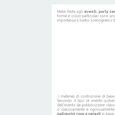
(16)
Nelle feste agli
eventi, party ce
forme e colori particolari sono uno
importanza a livello scenografico ta
I materiali di costruzione di bas
Secondo il tipo di evento potremm
dell'evento da pubblicizzare, classi
o classicamente e rigorosamente 
palloncini
rosa o celesti
in base 