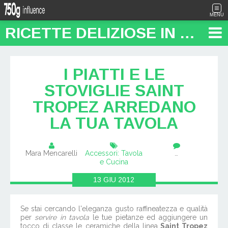
MENU
RICETTE DELIZIOSE IN PENTOLA: "FOOD TRAVEL BLOG"
I PIATTI E LE
STOVIGLIE SAINT
TROPEZ ARREDANO
LA TUA TAVOLA
Mara Mencarelli
Accessori: Tavola
…
e Cucina
13
GIU
2012
Se stai cercando l'eleganza gusto raffineatezza e qualità
per
servire in tavola
le tue pietanze ed aggiungere un
tocco di classe le ceramiche della linea
Saint Tropez