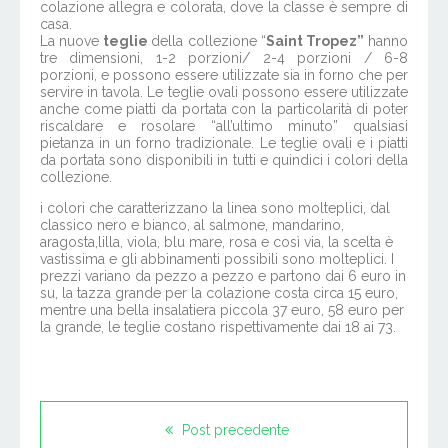
colazione allegra e colorata, dove la classe è sempre di
casa.
La nuove
teglie
della collezione “
Saint Tropez”
hanno
tre dimensioni, 1-2 porzioni/ 2-4 porzioni / 6-8
porzioni, e possono essere utilizzate sia in forno che per
servire in tavola. Le teglie ovali possono essere utilizzate
anche come piatti da portata con la particolarità di poter
riscaldare e rosolare “all’ultimo minuto” qualsiasi
pietanza in un forno tradizionale. Le teglie ovali e i piatti
da portata sono disponibili in tutti e quindici i colori della
collezione.
i colori che caratterizzano la linea sono molteplici, dal
classico nero e bianco, al salmone, mandarino,
aragosta,lilla, viola, blu mare, rosa e così via, la scelta è
vastissima e gli abbinamenti possibili sono molteplici. I
prezzi variano da pezzo a pezzo e partono dai 6 euro in
su, la tazza grande per la colazione costa circa 15 euro,
mentre una bella insalatiera piccola 37 euro, 58 euro per
la grande, le teglie costano rispettivamente dai 18 ai 73.
Post precedente