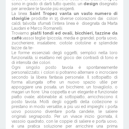
sono in grado di darti tutto questo, un
design
disegnato
per arredare le tavole più esigenti.
La linea
Saint Tropez vanta un vasto numero di
stoviglie
prodotte in 15 diverse colorazioni dai colori
caldi, talvolta sfumati l'intera linea è disegnata da Marta
Laudani e Marco Romanelli.
Troviamo
piatti tondi ed ovali, bicchieri, tazzine da
caffè
,vassoi teglie (piccola, media e grande), porta uovo,
zuccheriere, insalatiere, ciotole ciotoline e splendide
tazze da te-
Le forme essenziali degli oggetti, semplici nella loro
funzionalità, si esaltano nel gioco dei contrasti di tono e
di intensità dei colori.
Ogni singolo posto tavola è spontaneamente
personalizzato; i colori si potranno alternare o incrociare
secondo la libera fantasia personale. Il sottopiatto di
forma allungata offre un nuovo spazio utile per
appoggiare una posata, un bicchiere, un tovagliolo, o
magari un fiore. Una coppetta e un elegante e funzionale
piatto ovale, abbinabile al sottopiatto, arricchiscono il
posto tavola. Molti degli oggetti della collezione si
prestano in modo versatile, a più usi ed impieghi: i porta
uovo possono diventare porta candele, le saliere
originali segnaposto. Per un vivace inizio giornata, il
vassoio quadrato, con le coppie di saliere e porta uovo,
è una pratica soluzione per arricchire una prima