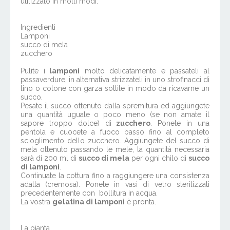
utilizzato in molti modi.
Ingredienti
Lamponi
succo di mela
zucchero
Pulite i
lamponi
molto delicatamente e passateli al
passaverdure, in alternativa strizzateli in uno strofinacci di
lino o cotone con garza sottile in modo da ricavarne un
succo.
Pesate il succo ottenuto dalla spremitura ed aggiungete
una quantità uguale o poco meno (se non amate il
sapore troppo dolce) di
zucchero
. Ponete in una
pentola e cuocete a fuoco basso fino al completo
scioglimento dello zucchero. Aggiungete del succo di
mela ottenuto passando le mele, la quantità necessaria
sarà di 200 ml di
succo di mela
per ogni chilo di
succo
di lamponi
.
Continuate la cottura fino a raggiungere una consistenza
adatta (cremosa). Ponete in vasi di vetro sterilizzati
precedentemente con bollitura in acqua.
La vostra
gelatina di lamponi
è pronta.
La pianta