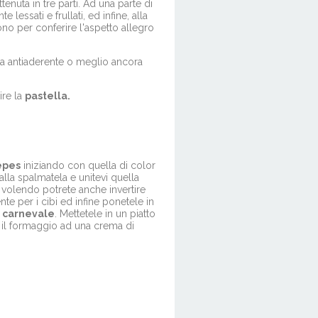
ttenuta in tre parti. Ad una parte di
essati e frullati, ed infine, alla
vono per conferire l'aspetto allegro
la antiaderente o meglio ancora
ire la
pastella.
épes
iniziando con quella di color
alla spalmatela e unitevi quella
volendo potrete anche invertire
nte per i cibi ed infine ponetele in
i carnevale
. Mettetele in un piatto
il formaggio ad una crema di