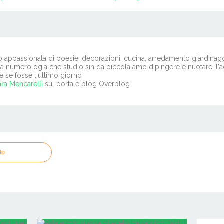
o appassionata di poesie, decorazioni, cucina, arredamento giardinagg
la numerologia che studio sin da piccola amo dipingere e nuotare, l'ac
e se fosse l'ultimo giorno
ra Mencarelli
sul portale blog Overblog
to