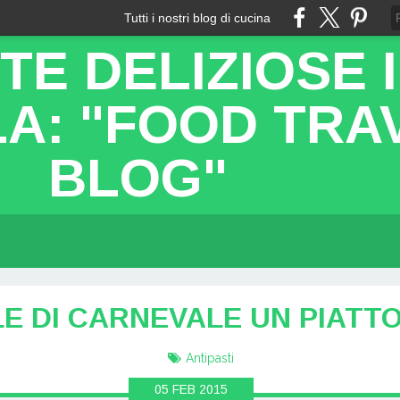
Tutti i nostri blog di cucina
TE DELIZIOSE 
A: "FOOD TRA
BLOG"
E DI CARNEVALE UN PIATT
Antipasti
05
FEB
2015