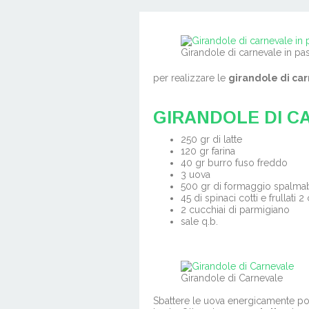
(16)
Girandole di carnevale in pas
per realizzare le
girandole di ca
GIRANDOLE DI C
250 gr di latte
120 gr farina
40 gr burro fuso freddo
3 uova
500 gr di formaggio spalmab
45 di spinaci cotti e frulla
2 cucchiai di parmigiano
sale q.b.
Girandole di Carnevale
Sbattere le uova energicamente poi 