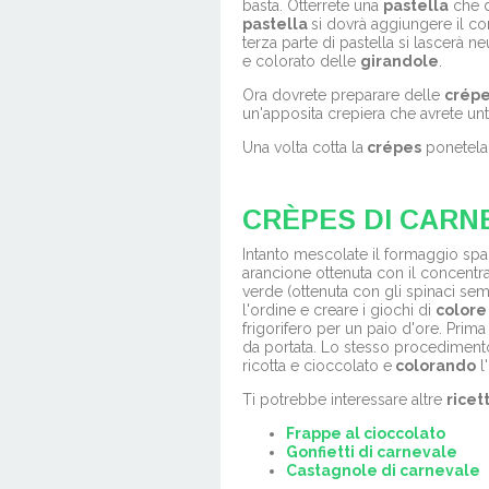
basta. Otterrete una
pastella
che d
pastella
si dovrà aggiungere il co
terza parte di pastella si lascerà n
e colorato delle
girandole
.
Ora dovrete preparare delle
crép
un'apposita crepiera che avrete un
Una volta cotta la
crépes
ponetela 
CRÈPES DI CARN
Intanto mescolate il formaggio sp
arancione ottenuta con il concent
verde (ottenuta con gli spinaci sem
l'ordine e creare i giochi di
color
frigorifero per un paio d'ore. Prima
da portata. Lo stesso procedimento
ricotta e cioccolato e
colorando
l
Ti potrebbe interessare altre
ricet
Frappe al cioccolato
Gonfietti di carnevale
Castagnole di carnevale