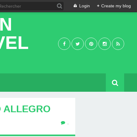
Login
+
Create my blog
IN
VEL
O ALLEGRO
…