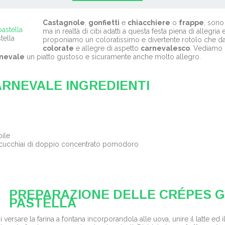
Castagnole
,
gonfietti
e
chiacchiere
o
frappe
, sono 
ma in realtà di cibi adatti a questa festa piena di allegria 
tella
proponiamo un coloratissimo e divertente rotolo che dar
colorate
e allegre di aspetto
carnevalesco
. Vediamo 
rnevale
un piatto gustoso e sicuramente anche molto allegro.
ARNEVALE INGREDIENTI
ile
ti 2 cucchiai di doppio concentrato pomodoro
PREPARAZIONE DELLE CRÉPES G
PASTELLA
versare la farina a fontana incorporandola alle uova, unire il latte ed