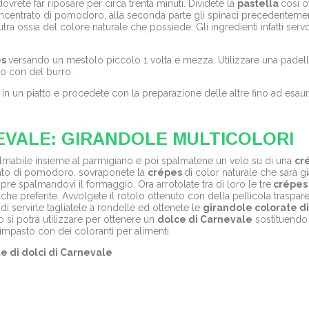
ovrete far riposare per circa trenta minuti. Dividete la
pastella
così o
ncentrato di pomodoro, alla seconda parte gli spinaci precedentemente l
eutra ossia del colore naturale che possiede. Gli ingredienti infatti ser
es
versando un mestolo piccolo 1 volta e mezza. Utilizzare una padel
to con del burro.
in un piatto e procedete con la preparazione delle altre fino ad esaur
EVALE: GIRANDOLE MULTICOLORI
almabile insieme al parmigiano e poi spalmatene un velo su di una
cr
rato di pomodoro. sovraponete la
crépes
di color naturale che sarà gi
pre spalmandovi il formaggio. Ora arrotolate tra di loro le tre
crépes
e
che preferite. Avvolgete il rotolo ottenuto con della pellicola traspare
 di servirle tagliatele a rondelle ed ottenete le
girandole colorate d
 si potrà utilizzare per ottenere un
dolce di Carnevale
sostituendo 
'impasto con dei coloranti per alimenti.
te di dolci di Carnevale