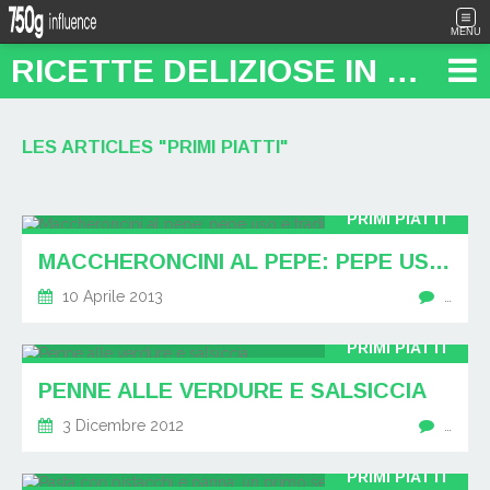
MENU
RICETTE DELIZIOSE IN PENTOLA: "FOOD TRAVEL BLOG"
LES ARTICLES "PRIMI PIATTI"
PRIMI PIATTI
MACCHERONCINI AL PEPE: PEPE USO E TRADIZIONE
10 Aprile 2013
…
PRIMI PIATTI
PENNE ALLE VERDURE E SALSICCIA
3 Dicembre 2012
…
PRIMI PIATTI