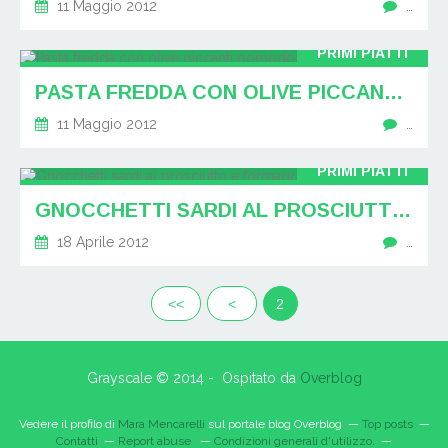
11 Maggio 2012
…
PRIMI PIATTI
PASTA FREDDA CON OLIVE PICCANTI POMODORI E PESTO
11 Maggio 2012
…
PRIMI PIATTI
GNOCCHETTI SARDI AL PROSCIUTTO E FORMAGGIO
18 Aprile 2012
…
<<
<
2
Grayscale © 2014 - Ospitato da
Overblog
Vedere il profilo di
Mara Mencarelli
sul portale blog Overblog
Top posts
Contatti
Report abuse
Condizioni generali d'utilizzo.