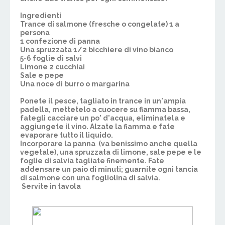
Ingredienti
Trance di salmone
(fresche o congelate) 1 a
persona
1 confezione di panna
Una spruzzata 1/2 bicchiere di vino bianco
5-6 foglie di salvi
Limone 2 cucchiai
Sale e pepe
Una noce di burro o margarina
Ponete il
pesce
, tagliato
in trance
in un'ampia
padella, mettetelo a cuocere su fiamma bassa,
fategli cacciare un po' d'acqua, eliminatela e
aggiungete il vino. Alzate la fiamma e fate
evaporare tutto il liquido.
Incorporare la
panna
(va benissimo anche quella
vegetale), una spruzzata di
limone
,
sale pepe
e le
foglie di
salvia
tagliate finemente. Fate
addensare un paio di minuti; guarnite ogni tancia
di salmone con una fogliolina di salvia.
Servite in tavola