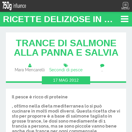
MENU
RICETTE DELIZIOSE IN PENTOLA: "FOOD TRAVEL BLOG"
TRANCE DI SALMONE
ALLA PANNA E SALVIA
Mara Mencarelli
Secondi di pesce
…
17
MAG
2012
Il pesce è ricco di proteine
, ottimo nella dieta mediterranea lo si può
cucinare in molti modi diversi. Questa ricetta che vi
sto per proporre è a base di
salmone
tagliato in
grosse
trance
, le dosi sono mediamente di 1
trancia a persona, ma se sono piccole vanno bene
anche due trance per ogni commensale.