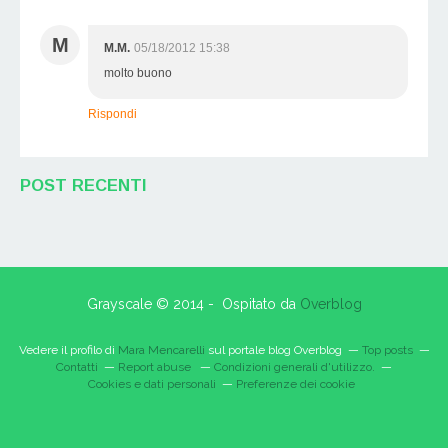
M
M.M.
05/18/2012 15:38
molto buono
Rispondi
POST RECENTI
Grayscale © 2014 - Ospitato da
Overblog
Vedere il profilo di
Mara Mencarelli
sul portale blog Overblog
Top posts
Contatti
Report abuse
Condizioni generali d'utilizzo.
Cookies e dati personali
Preferenze dei cookie